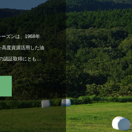
ーズンは、1968年
を高度資源活用した油
00の認証取得にともな
全