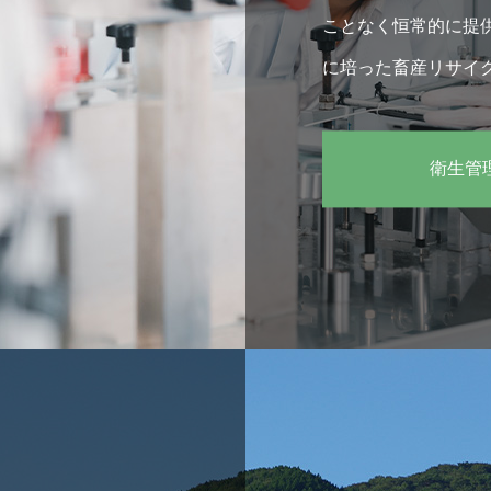
ことなく恒常的に提
に培った畜産リサイ
たせる企業活動を行
衛生管