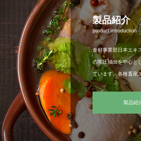
製品紹介
product introduction
食材事業部日本エキ
の常圧抽出を中心と
ています。各種畜産
製品紹