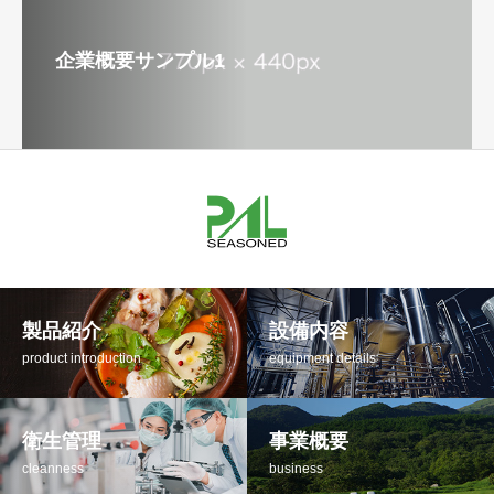
企業概要サンプル1
製品紹介
設備内容
product introduction
equipment details
衛生管理
事業概要
cleanness
business