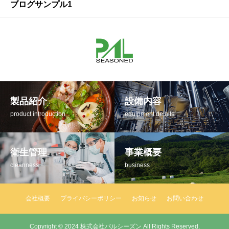
ブログサンプル1
製品紹介
設備内容
product introduction
equipment details
衛生管理
事業概要
cleanness
business
会社概要
プライバシーポリシー
お知らせ
お問い合わせ
Copyright © 2024 株式会社パルシーズン All Rights Reserved.